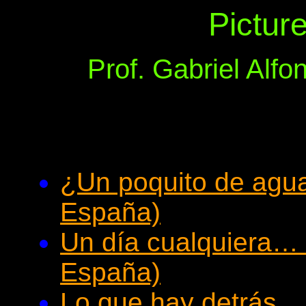
Pictur
Prof. Gabriel Alf
¿Un poquito de agu
España)
Un día cualquiera… 
España)
Lo que hay detrás… 